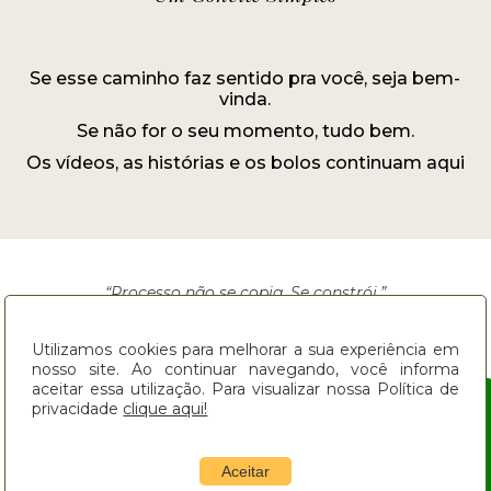
Se esse caminho faz sentido pra você, seja bem-
vinda.
Se não for o seu momento, tudo bem.
Os vídeos, as histórias e os bolos continuam aqui
“Processo não se copia. Se constrói.”
Siga o Delicias Caseiras
Utilizamos cookies para melhorar a sua experiência em
nosso site. Ao continuar navegando, você informa
aceitar essa utilização. Para visualizar nossa Política de
Youtube
Instagram
privacidade
clique aqui!
Compartilhar
Facebook
Pinterest
Aceitar